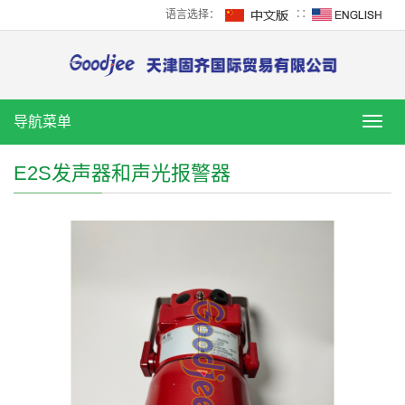
语言选择：
∷
导航菜单
导
航
菜
E2S发声器和声光报警器
单