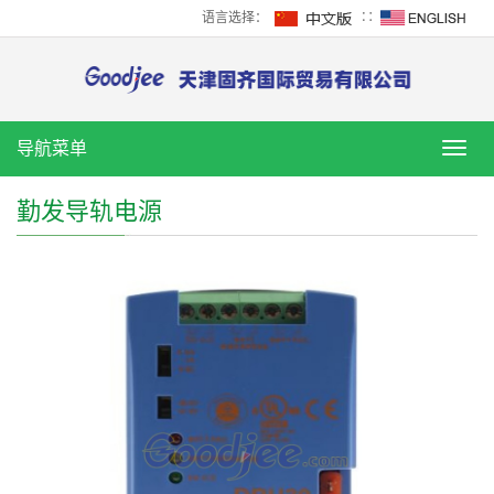
语言选择：
∷
导航菜单
导
航
菜
勤发导轨电源
单