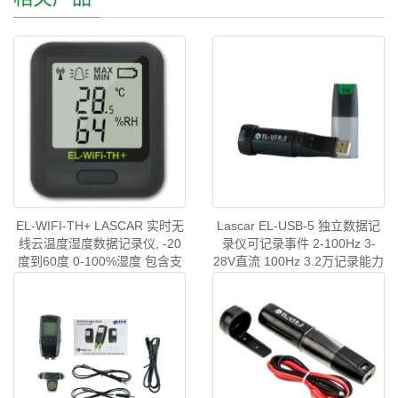
EL-WIFI-TH+ LASCAR 实时无
Lascar EL-USB-5 独立数据记
线云温度湿度数据记录仪, -20
录仪可记录事件 2-100Hz 3-
度到60度 0-100%湿度 包含支
28V直流 100Hz 3.2万记录能力
架和线缆