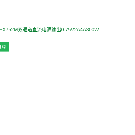
Ti EX752M双通道直流电源输出0-75V2A4A300W
订购