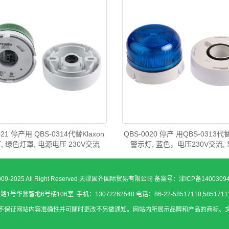
021 停产用 QBS-0314代替Klaxon
QBS-0020 停产 用QBS-0313代替 
, 绿色灯罩, 电源电压 230V交流
警示灯, 蓝色，电压230V交流,
 2009-2025 All Right Reserved 天津固齐国际贸易有限公司 备案号：
津ICP备1400309
地6号楼106室 手机：13072262540 电话：86-22-58517110,58517111： 邮
不保证网站内容准确性并可随时更改不另做通知。网站内所展示品牌和产品的商标、