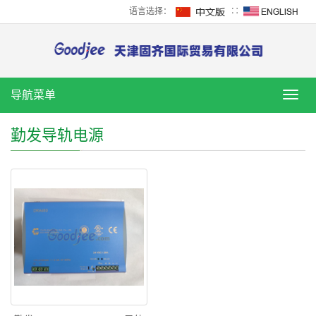
语言选择：
∷
导航菜单
导
航
菜
勤发导轨电源
单